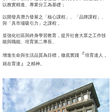
以務實精進、專業分工為基礎；
以開發具潛力發展之「核心課程」、「品牌課程」、
與「具市場吸引力」之課程，
並強化社區與終身學習教育，提升社會大眾之工作技
能與職能、
培育第二專長、
『
培育達人，
增進生命與生活品質為目標
，
徹底實踐
』
就在育達
之精神
。