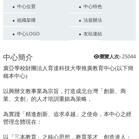
中心位置
中心特色
組織架構
法規辦法
中心LOGO
友站連結
中心簡介
25044
瀏覽人次:
廣亞學校財團法人育達科技大學推廣教育中心(以下簡
稱本中心)
以興辦文教事業為宗旨，打造成北台灣「創新、商
業、文創」的人才培訓重鎮為策略，
為實踐「精進創新、追求卓越」之使命，本中心之經
營理念體現在：
以「三本教育」之核心思想，教育英才、創造達人；