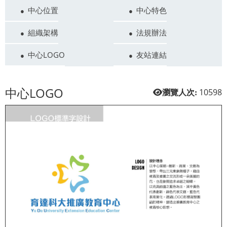
中心位置
中心特色
組織架構
法規辦法
中心LOGO
友站連結
中心LOGO
10598
瀏覽人次: