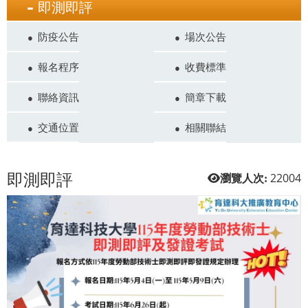
即測即評
防疫公告
場次公告
報名程序
收費標準
聯絡資訊
簡章下載
交通位置
相關聯結
即測即評
22004
瀏覽人次: