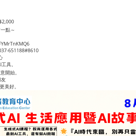
,000
再甜一點～
5HFYMrTnKMQ6
7-651188#8610
心
I工具。
願意開始。
朋友
得更美好。