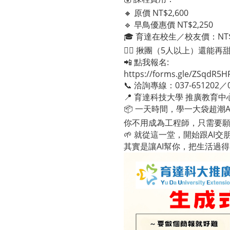
🔸 原價 NT$2,600
🔹 早鳥優惠價 NT$2,250
🎓 育達在校生／校友價：NT$2
👯‍♀️ 揪團（5人以上）還能
📲 點我報名:
https://forms.gle/ZSqdR
📞 洽詢專線：037-651202／03
📍 育達科技大學 推廣教育中
📦 一天時間，學一大袋超潮A
你不用成為工程師，只需要
🌱 就從這一堂，開始跟AI交
其實是讓AI幫你，把生活過