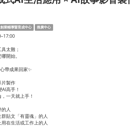
新創業輔導暨育成中心
推廣中心
–17:00
工具太難；
從哪開始。
 開心帶成果回家✨
：
影片製作
AI高手！
論，一天就上手！
好的人
、社群貼文「有靈魂」的人
馬上用在生活或工作上的人