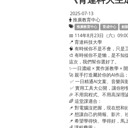
2025-07-13
推廣教育中心
推廣教育中心
育成中心
創
📅 114年8月23日（六）09:00
📍 育達科技大學
🧠 有時候你不是不會，只是
🎨 有時候你不是懶，是不知
這次，我們幫你選好了。
✨一日濃縮 × 實作派教學 ×
🚀 親手打造屬於你的AI作品
✅ 一日精通AI文案、音樂與
✅ 實用工具大公開，讓你秒變
🎉 不用寫程式、不用高深理
🌈 這堂課適合：
📌 對電腦沒把握，現在想和
📌 想讓自己的簡報、影片
📌 希望學得快、學得好，
💰 課程費用：