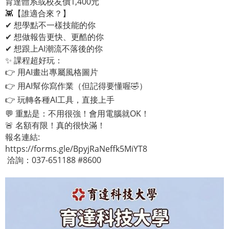
育達體系或校友價1,400元
👾【誰適合來？】
✔ 想學點不一樣技能的你
✔ 想做報告更快、更酷的你
✔ 想跟上AI潮流不落後的你
✨ 課程超好玩：
👉 用AI畫出專屬風格圖片
👉 用AI幫你寫作業（但記得要懂喔🤣）
👉 玩轉各種AI工具，直接上手
💬 重點是：不用很強！會用電腦就OK！
🚨 名額有限！真的很快滿！
報名連結:
https://forms.gle/BpyjRaNeffk5MiYT8
洽詢：037-651188 #8600