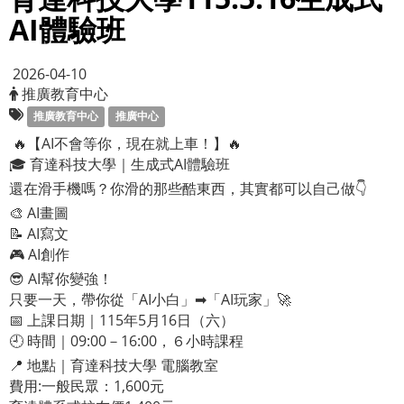
AI體驗班
2026-04-10
推廣教育中心
推廣教育中心
推廣中心
🔥【AI不會等你，現在就上車！】🔥
🎓 育達科技大學｜生成式AI體驗班
還在滑手機嗎？你滑的那些酷東西，其實都可以自己做👇
🎨 AI畫圖
📝 AI寫文
🎮 AI創作
😎 AI幫你變強！
只要一天，帶你從「AI小白」➡「AI玩家」🚀
📅 上課日期｜115年5月16日（六）
🕘 時間｜09:00－16:00，６小時課程
📍 地點｜育達科技大學 電腦教室
費用:一般民眾：1,600元