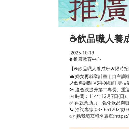
☕飲品職人養
2025-10-19
推廣教育中心
【☕飲品職人養成班🔥限時
💼 婦女再就業計畫｜自主訓
📍飲料調製 VS手沖咖啡雙技
🎯 適合欲提升第二專長、重
📅 時間：114年12月7日(日)
✅ 再就業助力：強化飲品與
📞 洽詢專線:037-651202或0
👉 點我填寫報名表單:
https: