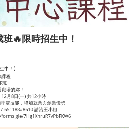
成班🔥限時招生中！
招生中！】
練課程
能班
返職場的妳！
、12月8日(一) 共12小時
咖啡雙技能，增加就業與創業優勢
37-651188#8610 請洽王小姐
//forms.gle/7Hg1XnruR7vPbFKW6