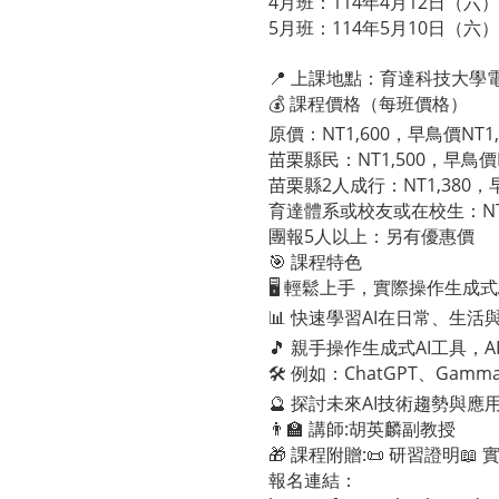
4月班：114年4月12日（六）08:
5月班：114年5月10日（六）08:
📍 上課地點：育達科技大學
💰 課程價格（每班價格）
原價：NT1,600，早鳥價NT1,
苗栗縣民：NT1,500，早鳥價N
苗栗縣2人成行：NT1,380，早
育達體系或校友或在校生：NT1
團報5人以上：另有優惠價
🎯 課程特色
🖥️ 輕鬆上手，實際操作生成式
📊 快速學習AI在日常、生
🎵 親手操作生成式AI工具，A
🛠️ 例如：ChatGPT、Gamma
🔮 探討未來AI技術趨勢與應
👨‍🏫 講師:胡英麟副教授
🎁 課程附贈:📜 研習證明
報名連結：