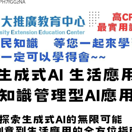
uJPH7fGGzNA