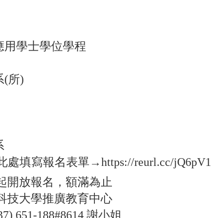
)
應用學士學位學程
(所)
系
擊此處填寫報名表單→
https://reurl.cc/jQ6pV1
日起開放報名，額滿為止
達科技大學推廣教育中心
037) 651-188#8614 謝小姐