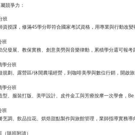
專屬競爭力：
分班
業師資授課，修滿45學分即符合國家考試資格，用專業與行動改
分班
蓋幼兒發展、教保實務、創意美勞與音樂律動，累積學分還可報考
讀學分班
旅遊規劃、露營區/休閒農場經營，到咖啡美學與數位行銷，開啟
讀學分班
型、服裝打版、美甲設計、皮件金工與芳療按摩一次學會，Be Your 
分班
西餐烹調、飲品拉花、烘焙甜點製作與旅館管理，業師指導實務導
專班（隨班附讀）