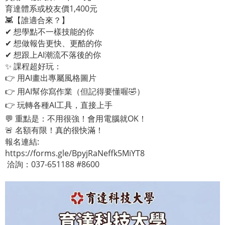
育達體系或校友價1,400元
👾【誰適合來？】
✔ 想學點不一樣技能的你
✔ 想做報告更快、更酷的你
✔ 想跟上AI潮流不落後的你
✨ 課程超好玩：
👉 用AI畫出專屬風格圖片
👉 用AI幫你寫作業（但記得要懂喔🤣）
👉 玩轉各種AI工具，直接上手
💬 重點是：不用很強！會用電腦就OK！
🚨 名額有限！真的很快滿！
報名連結:
https://forms.gle/BpyjRaNeffk5MiYT8
洽詢：037-651188 #8600