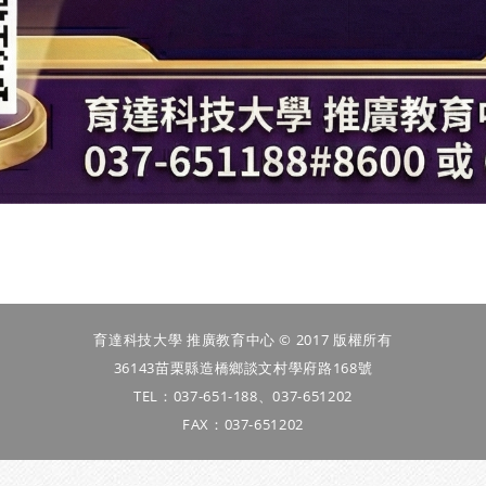
育達科技大學 推廣教育中心 © 2017 版權所有
36143苗栗縣造橋鄉談文村學府路168號
TEL：037-651-188、037-651202
FAX：037-651202