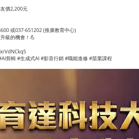
友價2,200元
8600 或037-651202 (推廣教育中心)
升級的機會！💪
ufxrVdNCkq5
#AI剪輯 #生成式AI #影音行銷 #職能進修 #苗栗課程