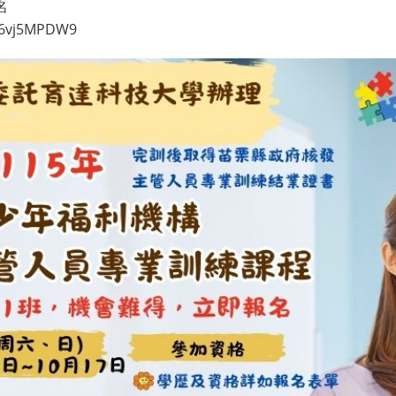
名
EE6vj5MPDW9